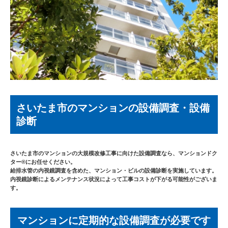
®
マンションドクター
を知る
漏水事故とは
漏水事故の解決までの流れ
出動事例
さいたま市のマンションの設備調査・設備
診断
解決日記
さいたま市のマンションの大規模改修工事に向けた設備調査なら、マンションドク
ター®︎にお任せください。
よくある質問
給排水管の内視鏡調査を含めた、マンション・ビルの設備診断を実施しています。
内視鏡診断によるメンテナンス状況によって工事コストが下がる可能性がございま
す。
マンションに定期的な設備調査が必要です